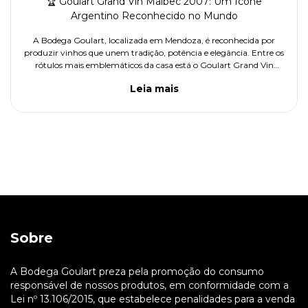
🏆 Goulart Grand Vin Malbec 2007: Um Ícone
Argentino Reconhecido no Mundo
A Bodega Goulart, localizada em Mendoza, é reconhecida por
produzir vinhos que unem tradição, potência e elegância. Entre os
rótulos mais emblemáticos da casa está o Goulart Grand Vin
Malbec 2007, um vinho que conquistou o paladar da crítica
Leia mais
internacional e recebeu avaliações de destaque em publicações
renomadas.
Sobre
A Bodega Goulart preza pela promoção do consumo
responsável de nossos produtos, em conformidade com a
Lei nº 13.106/2015, que estabelece penalidades para a venda