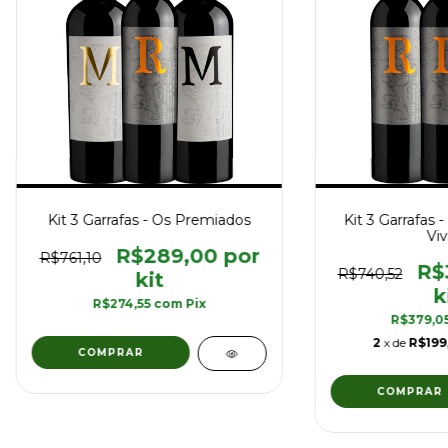
Kit 3 Garrafas - Os Premiados
Kit 3 Garrafas -
Viv
R$289,00
R$761,10
R$
R$740,52
R$274,55
com
Pix
R$379,0
2
x de
R$199