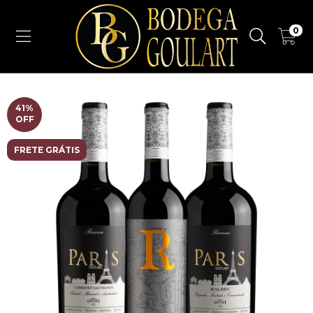
0
41
%
OFF
FRETE GRÁTIS