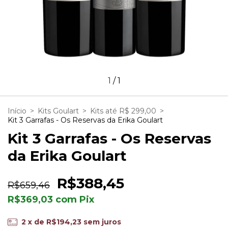
1
/
1
Início
>
Kits Goulart
>
Kits até R$ 299,00
>
Kit 3 Garrafas - Os Reservas da Erika Goulart
Kit 3 Garrafas - Os Reservas
da Erika Goulart
R$388,45
R$659,46
R$369,03
com
Pix
2
x de
R$194,23
sem juros