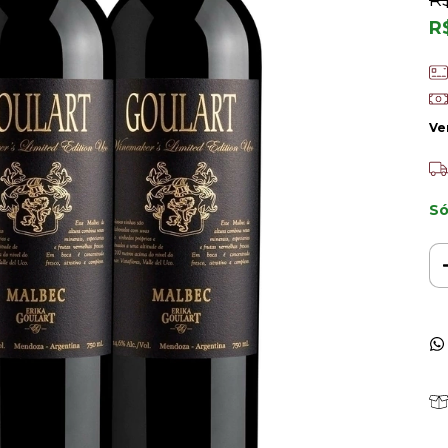
R$
R
Ve
Só