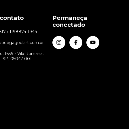
 contato
Permaneça
conectado
7617 / 1198874-1944
odegagoulart.com.br
no, 1639 - Vila Romana,
- SP, 05047-001