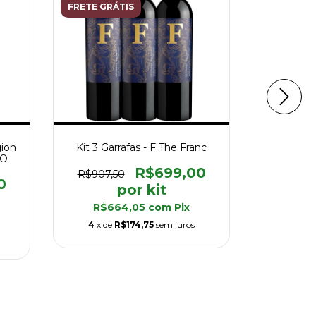
FRETE GRÁTIS
Kit 6 Garr
W Win
gion
Kit 3 Garrafas - F The Franc
R$1.168,
NO
R$699,00
R$907,50
0
R$6
4
x de
R$664,05
com
Pix
4
x de
R$174,75
sem juros