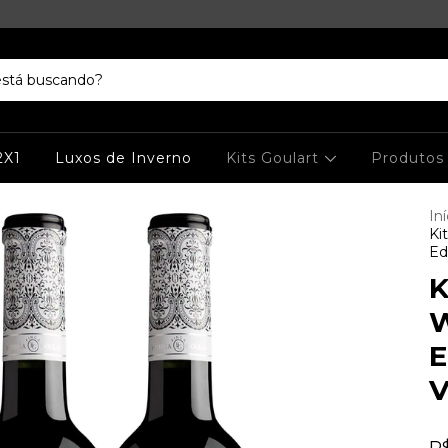
2X1
Luxos de Inverno
Kits Goulart
Produto
Iní
Ki
Ed
K
W
E
V