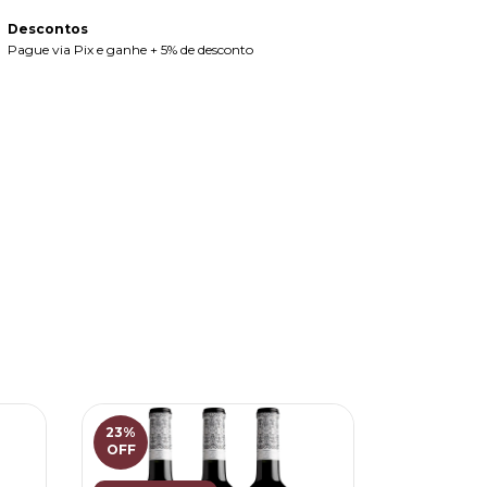
Descontos
Pague via Pix e ganhe + 5% de desconto
23
%
ESGOTAD
OFF