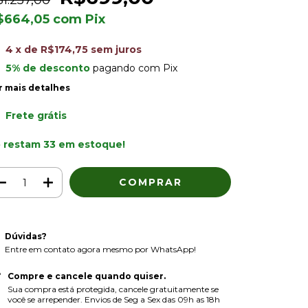
1.257,00
$664,05
com
Pix
4
x de
R$174,75
sem juros
5% de desconto
pagando com Pix
r mais detalhes
Frete grátis
 restam
33
em estoque!
Dúvidas?
Entre em contato agora mesmo por WhatsApp!
Compre e cancele quando quiser.
Sua compra está protegida, cancele gratuitamente se
você se arrepender. Envios de Seg a Sex das 09h as 18h