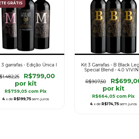
ETE GRÁTIS
t 3 garrafas - Edição Única I
Kit 3 Garrafas - B Black Le
Special Blend - 4.0 VIVI
R$799,00
$1.482,25
R$699,0
R$907,50
R$759,05
com
Pix
R$664,05
com
Pix
4
x de
R$199,75
sem juros
4
x de
R$174,75
sem juros