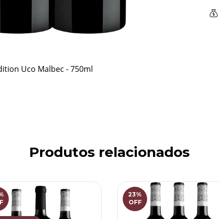
dition Uco Malbec - 750ml
Produtos relacionados
%
23
%
F
OFF