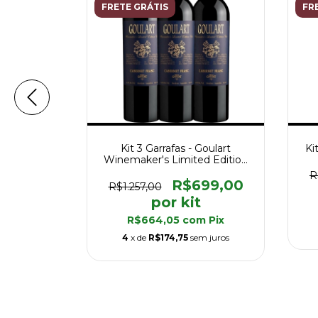
FRETE GRÁTIS
FR
egustação
Kit 3 Garrafas - Goulart
Ki
aker's
Winemaker's Limited Edition
Uco - 4.1 Vivino
R
99,00
R$699,00
R$1.257,00
m
Pix
R$664,05
com
Pix
4
x de
R$174,75
sem juros