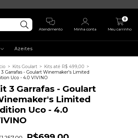
0
Atendimento
Minha conta
Meu carrinho
s
Azeites
cio
>
Kits Goulart
>
Kits até R$ 499,00
>
t 3 Garrafas - Goulart Winemaker's Limited
ition Uco - 4.0 VIVINO
it 3 Garrafas - Goulart
inemaker's Limited
dition Uco - 4.0
IVINO
R$699,00