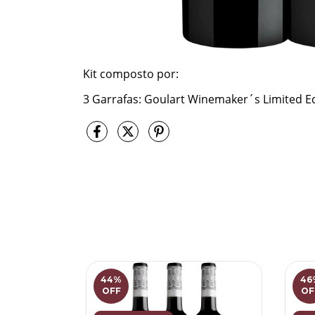
Kit composto por:
3 Garrafas: Goulart Winemaker´s Limited E
44
%
46
OFF
OF