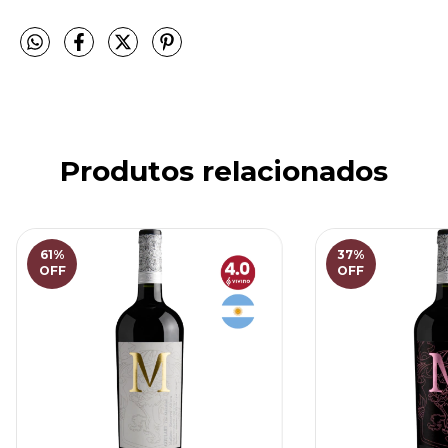
Produtos relacionados
61
%
37
%
OFF
OFF