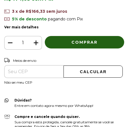
3
x de
R$166,33
sem juros
5% de desconto
pagando com Pix
Ver mais detalhes
ALTERAR CEP
Entregas para o CEP:
Meios de envio
CALCULAR
Não sei meu CEP
Dúvidas?
Entre em contato agora mesmo por WhatsApp!
Compre e cancele quando quiser.
Sua compra está protegida, cancele gratuitamente se você se
arrepender. Envios de Seg a Sex das 09h as 18h