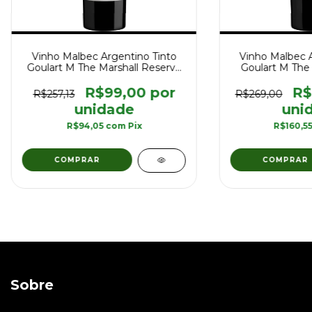
Vinho Malbec Argentino Tinto
Vinho Malbec A
Goulart M The Marshall Reserva
Goulart M The 
Altura 750 ml
Reserva Lun
R$99,00
R$
R$257,13
R$269,00
R$94,05
com
Pix
R$160,5
Sobre