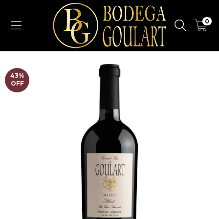
0
43
%
OFF